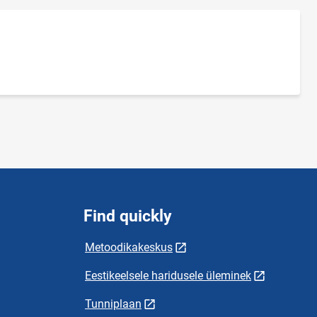
Find quickly
Metoodikakeskus
Eestikeelsele haridusele üleminek
Tunniplaan