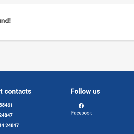
und!
t contacts
Follow us
 38461
Facebook
 24847
44 24847