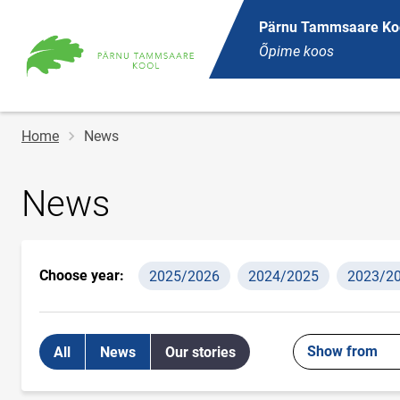
Pärnu Tammsaare Ko
Õpime koos
Breadcrumb
Home
News
News
Choose year:
2025/2026
2024/2025
2023/2
Show from
All
News
Our stories