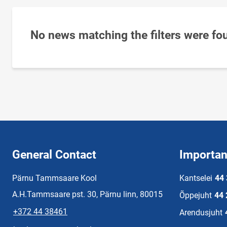
No news matching the filters were fo
General Contact
Importan
Pärnu Tammsaare Kool
Kantselei
44
A.H.Tammsaare pst. 30, Pärnu linn, 80015
Õppejuht
44
+372 44 38461
Arendusjuht