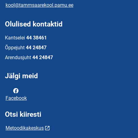
kool@tammsaarekool.parnu.ee
Olulised kontaktid
Kantselei
44 38461
Õppejuht
44 24847
Arendusjuht
44 24847
Jälgi meid
Facebook
Otsi kiiresti
Metoodikakeskus