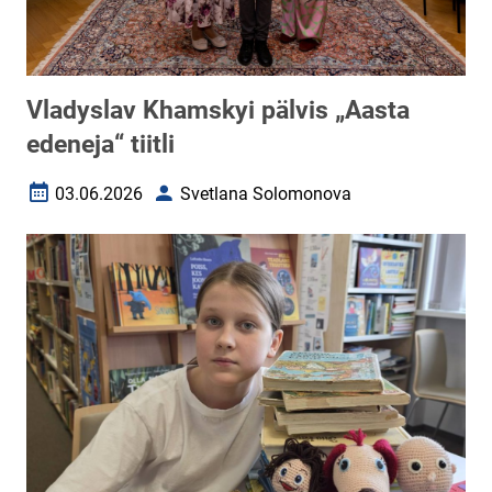
Vladyslav Khamskyi pälvis „Aasta
edeneja“ tiitli
03.06.2026
Svetlana Solomonova
Loomise kuupäev
Autor