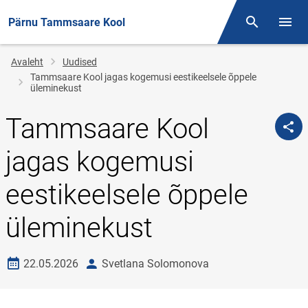
Pärnu Tammsaare Kool
Otsing
Menüü
Jälglink
Avaleht
Uudised
Tammsaare Kool jagas kogemusi eestikeelsele õppele
üleminekust
Tammsaare Kool
jagas kogemusi
eestikeelsele õppele
üleminekust
Loomise kuupäev
autor
22.05.2026
Svetlana Solomonova