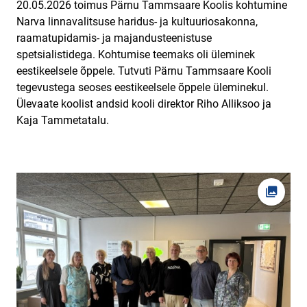
20.05.2026 toimus Pärnu Tammsaare Koolis kohtumine
Narva linnavalitsuse haridus- ja kultuuriosakonna,
raamatupidamis- ja majandusteenistuse
spetsialistidega. Kohtumise teemaks oli üleminek
eestikeelsele õppele. Tutvuti Pärnu Tammsaare Kooli
tegevustega seoses eestikeelsele õppele üleminekul.
Ülevaate koolist andsid kooli direktor Riho Alliksoo ja
Kaja Tammetatalu.
Ava fot